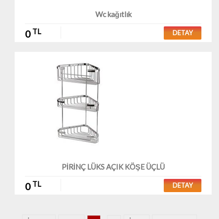
Wc kağıtlık
TL
0
DETAY
PİRİNÇ LÜKS AÇIK KÖŞE ÜÇLÜ
TL
0
DETAY