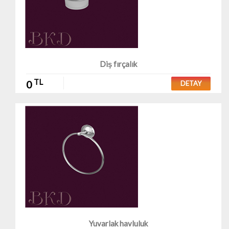
Diş fırçalık
TL
0
DETAY
Yuvarlak havluluk