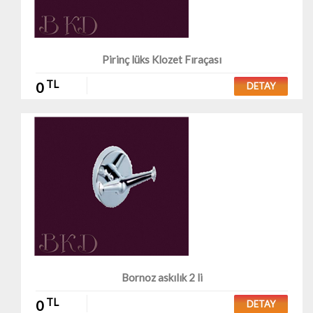
Pirinç lüks Klozet Fıraçası
TL
0
DETAY
Bornoz askılık 2 li
TL
0
DETAY