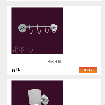
Askı 4 lü
TL
0
DETAY