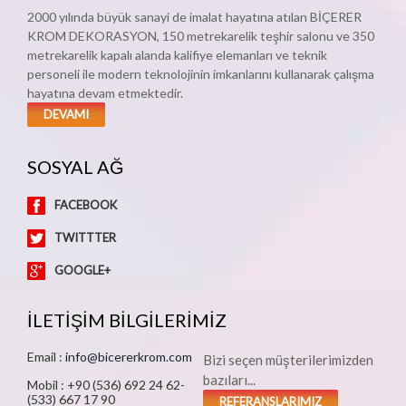
2000 yılında büyük sanayi de imalat hayatına atılan BİÇERER
KROM DEKORASYON, 150 metrekarelik teşhir salonu ve 350
metrekarelik kapalı alanda kalifiye elemanları ve teknik
personeli ile modern teknolojinin imkanlarını kullanarak çalışma
hayatına devam etmektedir.
DEVAMI
SOSYAL AĞ
FACEBOOK
TWITTTER
GOOGLE+
İLETİŞİM BİLGİLERİMİZ
Email :
info@bicererkrom.com
Bizi seçen müşterilerimizden
bazıları...
Mobil : +90 (536) 692 24 62-
(533) 667 17 90
REFERANSLARIMIZ